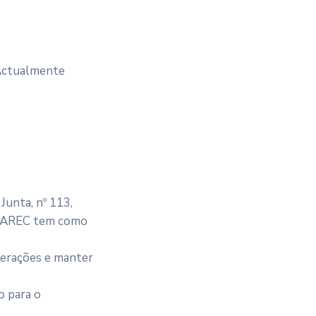
. Actualmente
Junta, nº 113,
 ALAREC tem como
 gerações e manter
o para o